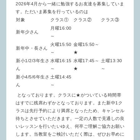
2026年4月から一緒に勉強するお友達を募集していま
す。ただいま募集を行っているのは
対象
クラス①
クラス②
クラス③
月曜16:00
新年少さん
～
火曜15:50
金曜15:50～
新年中・長さん
～
★
新小1/2/3年生さ
水曜16:15
水曜17:45～
土曜13:30
ん
～
★
～
新小4/5/6年生さ
土曜14:45
ん
～
となっております。クラスに★がついている時間帯
はすでに残席わずかとなっております。また新中1ク
ラスは先行予約により満席となったため、キャンセル
待ちとさせていただきます。一定の人数で見通しの良
いレッスンを行いたいゆえ、何卒ご理解ご協力お願い
します。当教室をご検討いただく際は、ぜひお早めに